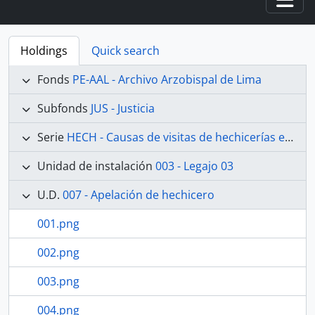
Togg
Holdings
Quick search
Fonds
PE-AAL - Archivo Arzobispal de Lima
Subfonds
JUS - Justicia
Serie
HECH - Causas de visitas de hechicerías e Idolatrías
Unidad de instalación
003 - Legajo 03
U.D.
007 - Apelación de hechicero
001.png
002.png
003.png
004.png