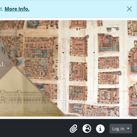
t.
More Info.
Log in
Clipboard
Language
Quick links