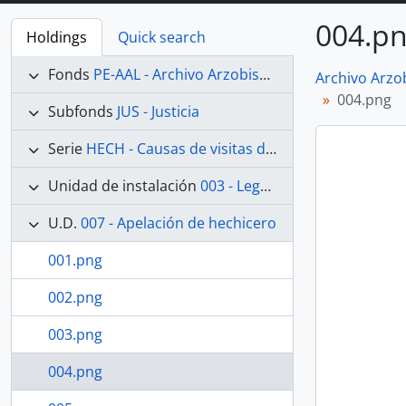
004.p
Holdings
Quick search
Fonds
PE-AAL - Archivo Arzobispal de Lima
Archivo Arzo
004.png
Subfonds
JUS - Justicia
Serie
HECH - Causas de visitas de hechicerías e Idolatrías
Unidad de instalación
003 - Legajo 03
U.D.
007 - Apelación de hechicero
001.png
002.png
003.png
004.png