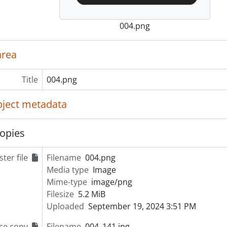
004.png
area
Title
004.png
object metadata
opies
ter file
Filename
004.png
Media type
Image
Mime-type
image/png
Filesize
5.2 MiB
Uploaded
September 19, 2024 3:51 PM
ce copy
Filename
004_141.jpg