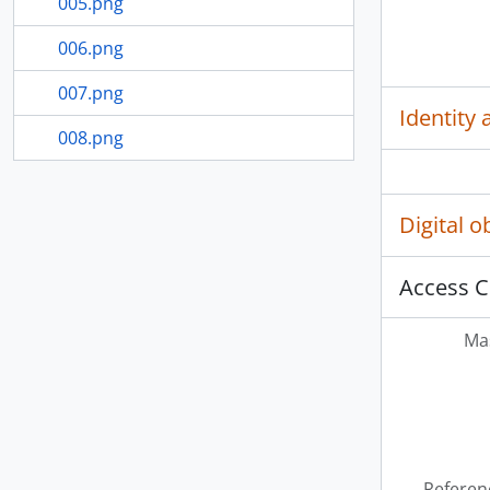
005.png
006.png
007.png
Identity 
008.png
Digital 
Access C
Mas
Referen