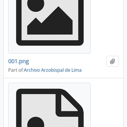
001.png
Add t
Part of
Archivo Arzobispal de Lima