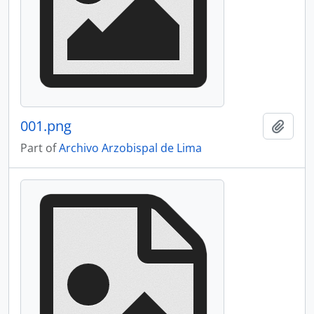
001.png
Add t
Part of
Archivo Arzobispal de Lima