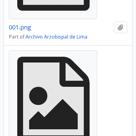
001.png
Add t
Part of
Archivo Arzobispal de Lima