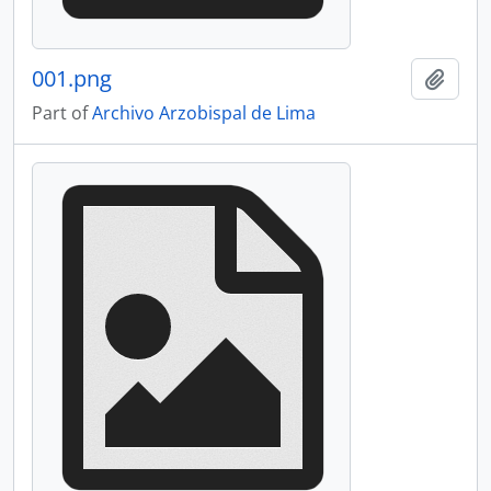
001.png
Add t
Part of
Archivo Arzobispal de Lima