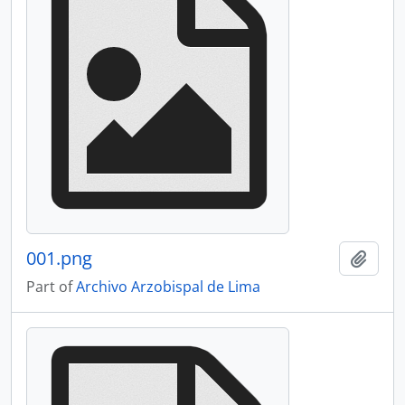
001.png
Add t
Part of
Archivo Arzobispal de Lima