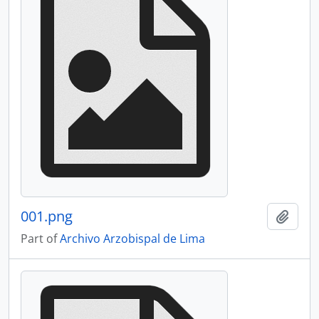
001.png
Add t
Part of
Archivo Arzobispal de Lima