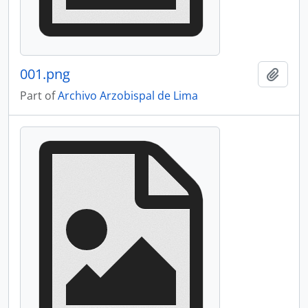
001.png
Add t
Part of
Archivo Arzobispal de Lima