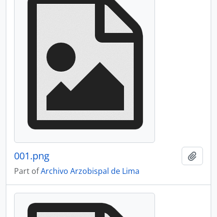
001.png
Add t
Part of
Archivo Arzobispal de Lima