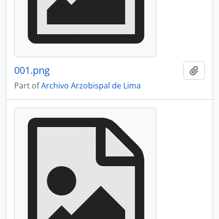
001.png
Add t
Part of
Archivo Arzobispal de Lima