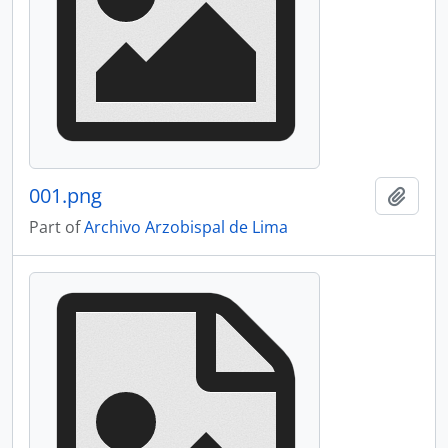
001.png
Add t
Part of
Archivo Arzobispal de Lima