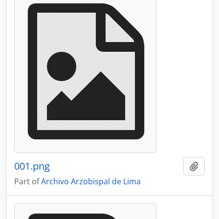
001.png
Add t
Part of
Archivo Arzobispal de Lima