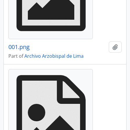
001.png
Add t
Part of
Archivo Arzobispal de Lima