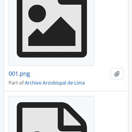
001.png
Add t
Part of
Archivo Arzobispal de Lima