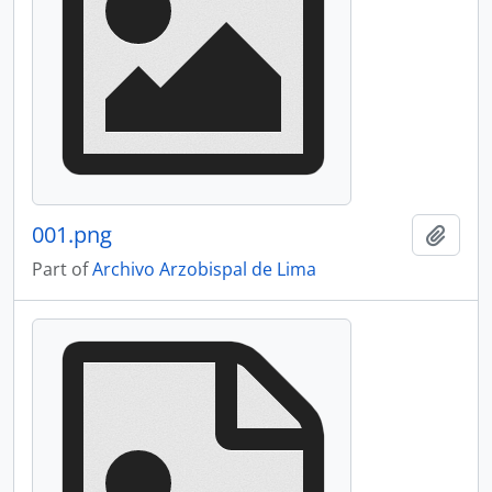
001.png
Add t
Part of
Archivo Arzobispal de Lima