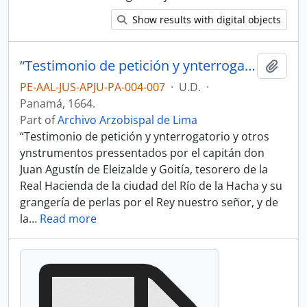
Show results with digital objects
“Testimonio de petición y ynterrogatorio y otros ynstrumentos pressentados por el capitán don Juan Agustín de Eleizalde y Goitía, tesorero de la Real Hacienda de la ciudad del Río de la Hacha y su grangería de perlas por el Rey nuestro señor, y de la ynformazión fecha contra el maese de campo don Francisco Ximénez de Ensiso.”
Add t
PE-AAL-JUS-APJU-PA-004-007
·
U.D.
·
Panamá, 1664.
Part of
Archivo Arzobispal de Lima
“Testimonio de petición y ynterrogatorio y otros
ynstrumentos pressentados por el capitán don
Juan Agustín de Eleizalde y Goitía, tesorero de la
Real Hacienda de la ciudad del Río de la Hacha y su
grangería de perlas por el Rey nuestro señor, y de
la
…
Read more