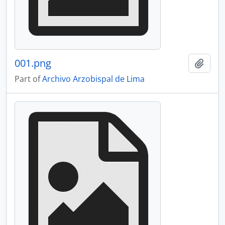
001.png
Add t
Part of
Archivo Arzobispal de Lima