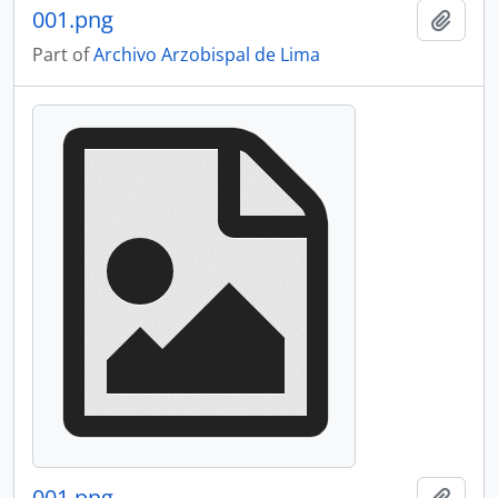
001.png
Add t
Part of
Archivo Arzobispal de Lima
001.png
Add t