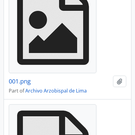
001.png
Add t
Part of
Archivo Arzobispal de Lima