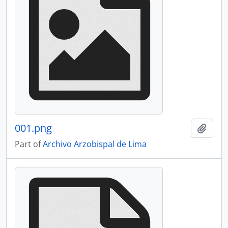
001.png
Add t
Part of
Archivo Arzobispal de Lima