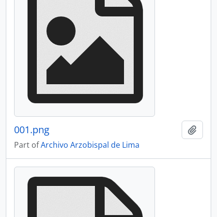
001.png
Add t
Part of
Archivo Arzobispal de Lima