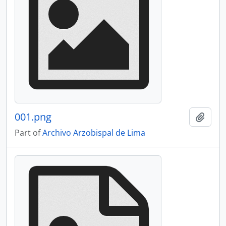
001.png
Add t
Part of
Archivo Arzobispal de Lima