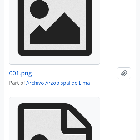
001.png
Add t
Part of
Archivo Arzobispal de Lima