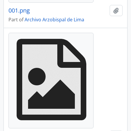
001.png
Add t
Part of
Archivo Arzobispal de Lima