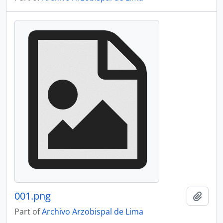
001.png
Add t
Part of
Archivo Arzobispal de Lima