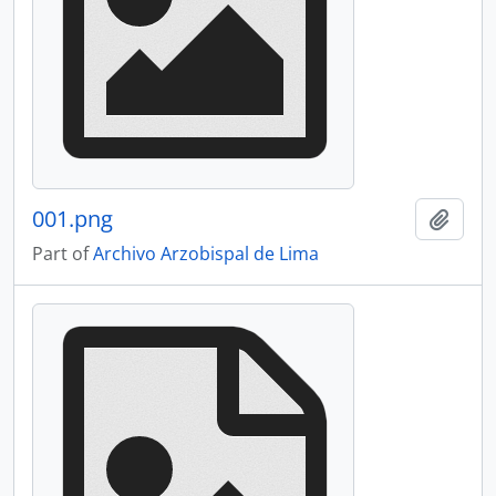
001.png
Add t
Part of
Archivo Arzobispal de Lima