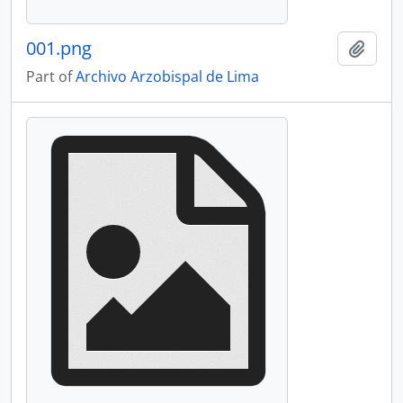
001.png
Add t
Part of
Archivo Arzobispal de Lima