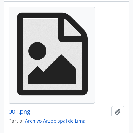
001.png
Add t
Part of
Archivo Arzobispal de Lima