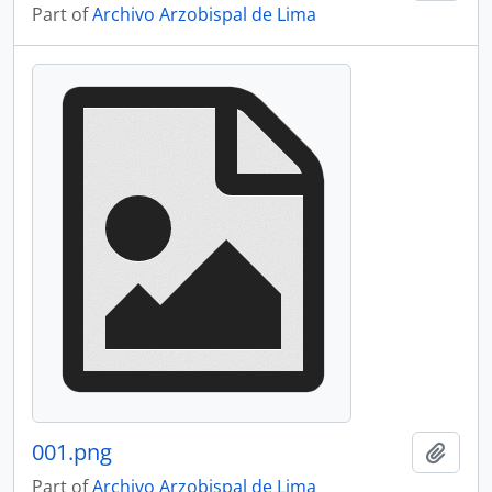
Part of
Archivo Arzobispal de Lima
001.png
Add t
Part of
Archivo Arzobispal de Lima