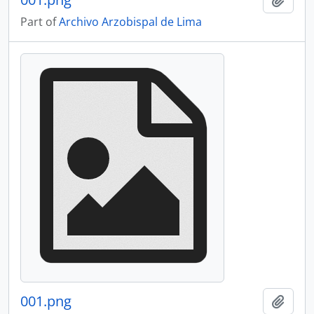
Part of
Archivo Arzobispal de Lima
001.png
Add t