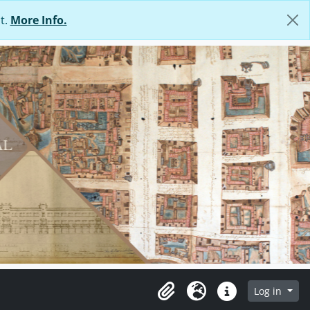
t.
More Info.
Log in
Clipboard
Language
Quick links