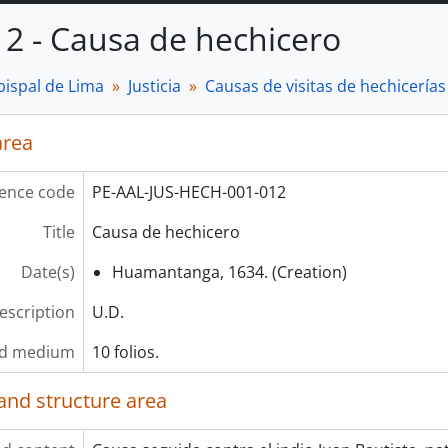
12 - Causa de hechicero
bispal de Lima
Justicia
Causas de visitas de hechicerías 
area
ence code
PE-AAL-JUS-HECH-001-012
Title
Causa de hechicero
Date(s)
Huamantanga, 1634. (Creation)
description
U.D.
nd medium
10 folios.
and structure area