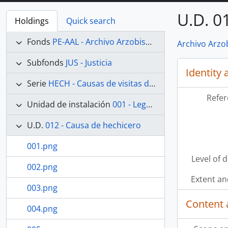
U.D. 0
Holdings
Quick search
Fonds
PE-AAL - Archivo Arzobispal de Lima
Archivo Arzo
Subfonds
JUS - Justicia
Identity 
Serie
HECH - Causas de visitas de hechicerías e Idolatrías
Refer
Unidad de instalación
001 - Legajo 01
U.D.
012 - Causa de hechicero
001.png
Level of 
002.png
Extent a
003.png
Content 
004.png