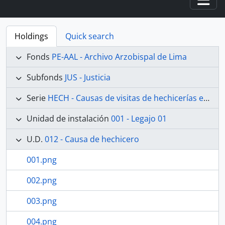
Togg
Holdings
Quick search
Fonds
PE-AAL - Archivo Arzobispal de Lima
Subfonds
JUS - Justicia
Serie
HECH - Causas de visitas de hechicerías e Idolatrías
Unidad de instalación
001 - Legajo 01
U.D.
012 - Causa de hechicero
001.png
002.png
003.png
004.png