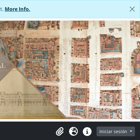
t.
More Info.
Iniciar sesión
Portapapeles
Idioma
Enlaces rápidos