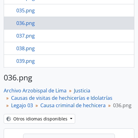
035.png
036.png
037.png
038.png
039.png
040.png
036.png
28 más...
Archivo Arzobispal de Lima
Justicia
Causas de visitas de hechicerías e Idolatrías
Legajo 03
Causa criminal de hechicera
036.png
Otros idiomas disponibles