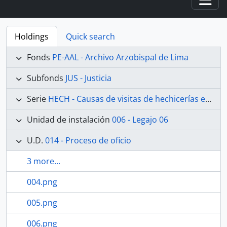
Togg
Holdings
Quick search
Fonds
PE-AAL - Archivo Arzobispal de Lima
Subfonds
JUS - Justicia
Serie
HECH - Causas de visitas de hechicerías e Idolatrías
Unidad de instalación
006 - Legajo 06
U.D.
014 - Proceso de oficio
3 more...
004.png
005.png
006.png