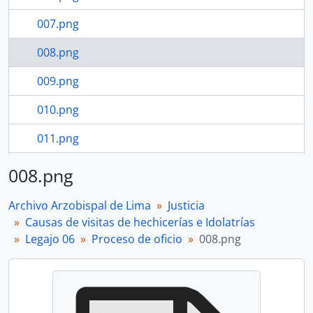
007.png
008.png
009.png
010.png
011.png
012.png
008.png
18 more...
Archivo Arzobispal de Lima
Justicia
Causas de visitas de hechicerías e Idolatrías
Legajo 06
Proceso de oficio
008.png