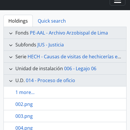
Togg
Holdings
Quick search
Fonds
PE-AAL - Archivo Arzobispal de Lima
Subfonds
JUS - Justicia
Serie
HECH - Causas de visitas de hechicerías e Idolatrías
Unidad de instalación
006 - Legajo 06
U.D.
014 - Proceso de oficio
1 more...
002.png
003.png
004.png