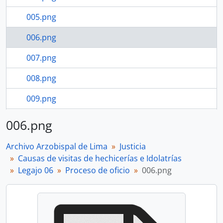
005.png
006.png
007.png
008.png
009.png
010.png
006.png
20 more...
Archivo Arzobispal de Lima
Justicia
Causas de visitas de hechicerías e Idolatrías
Legajo 06
Proceso de oficio
006.png