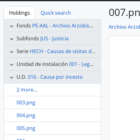
007.p
Holdings
Quick search
Fonds
PE-AAL - Archivo Arzobispal de Lima
Archivo Arzo
Subfonds
JUS - Justicia
Serie
HECH - Causas de visitas de hechicerías e Idolatrías
Unidad de instalación
001 - Legajo 01
U.D.
016 - Causa por incesto
2 more...
003.png
004.png
005.png