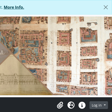
t.
More Info.
Log in
Clipboard
Language
Quick links