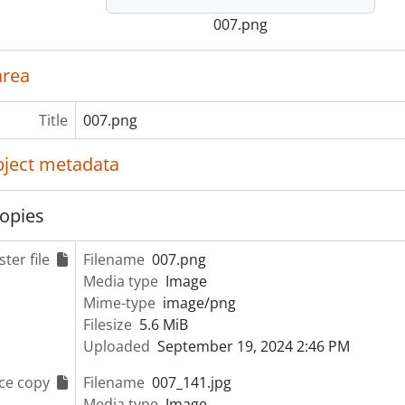
007.png
area
Title
007.png
object metadata
opies
ter file
Filename
007.png
Media type
Image
Mime-type
image/png
Filesize
5.6 MiB
Uploaded
September 19, 2024 2:46 PM
ce copy
Filename
007_141.jpg
Media type
Image