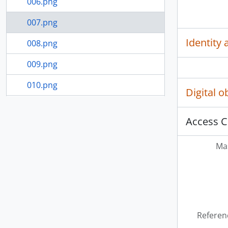
006.png
007.png
Identity 
008.png
009.png
010.png
Digital 
011.png
Access C
3 more...
Mas
Referen