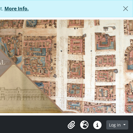
t.
More Info.
Log in
Clipboard
Language
Quick links