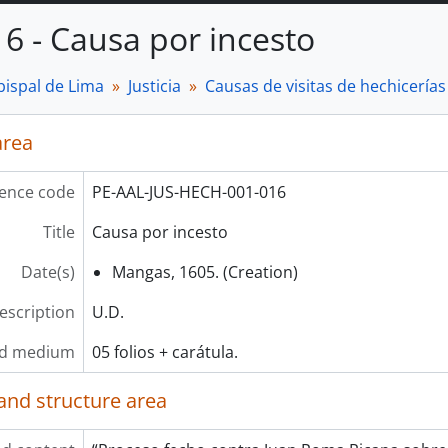
16 - Causa por incesto
bispal de Lima
Justicia
Causas de visitas de hechicerías 
area
ence code
PE-AAL-JUS-HECH-001-016
Title
Causa por incesto
Date(s)
Mangas, 1605. (Creation)
description
U.D.
nd medium
05 folios + carátula.
and structure area