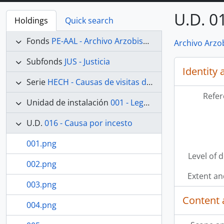
U.D. 0
Holdings
Quick search
Fonds
PE-AAL - Archivo Arzobispal de Lima
Archivo Arzo
Subfonds
JUS - Justicia
Identity 
Serie
HECH - Causas de visitas de hechicerías e Idolatrías
Refer
Unidad de instalación
001 - Legajo 01
U.D.
016 - Causa por incesto
001.png
Level of 
002.png
Extent a
003.png
Content 
004.png