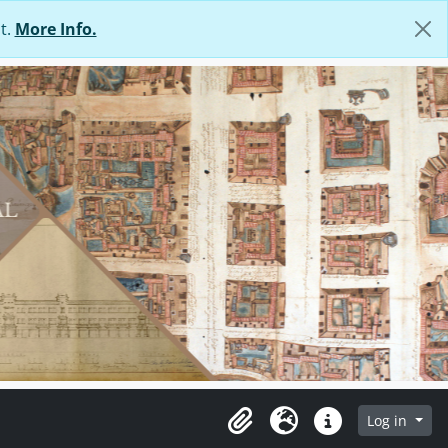
t.
More Info.
Log in
Clipboard
Language
Quick links