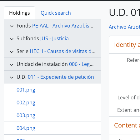
U.D. 0
Holdings
Quick search
Fonds
PE-AAL - Archivo Arzobispal de Lima
Archivo Arzo
Subfonds
JUS - Justicia
Identity 
Serie
HECH - Causas de visitas de hechicerías e Idolatrías
Refer
Unidad de instalación
006 - Legajo 06
U.D.
011 - Expediente de petición
001.png
Level of 
002.png
Extent a
003.png
Content 
004.png