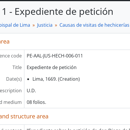
11 - Expediente de petición
bispal de Lima
Justicia
Causas de visitas de hechicerías 
area
ence code
PE-AAL-JUS-HECH-006-011
Title
Expediente de petición
Date(s)
Lima, 1669. (Creation)
description
U.D.
nd medium
08 folios.
and structure area