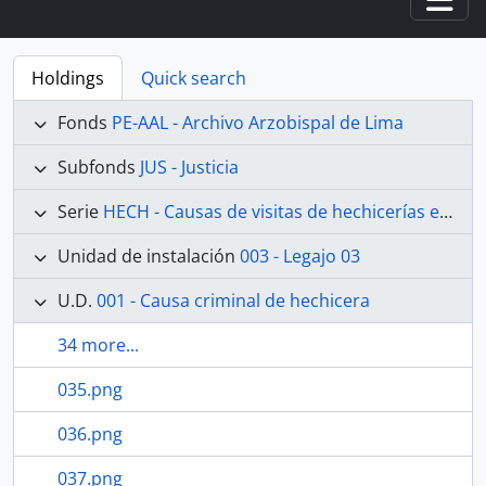
Togg
Holdings
Quick search
Fonds
PE-AAL - Archivo Arzobispal de Lima
Subfonds
JUS - Justicia
Serie
HECH - Causas de visitas de hechicerías e Idolatrías
Unidad de instalación
003 - Legajo 03
U.D.
001 - Causa criminal de hechicera
34 more...
035.png
036.png
037.png