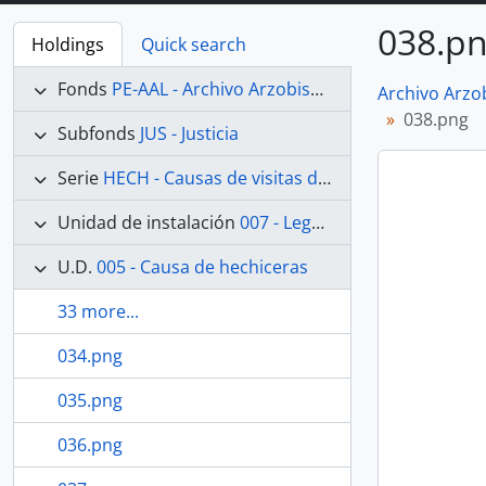
038.p
Holdings
Quick search
Fonds
PE-AAL - Archivo Arzobispal de Lima
Archivo Arzo
038.png
Subfonds
JUS - Justicia
Serie
HECH - Causas de visitas de hechicerías e Idolatrías
Unidad de instalación
007 - Legajo 07
U.D.
005 - Causa de hechiceras
33 more...
034.png
035.png
036.png