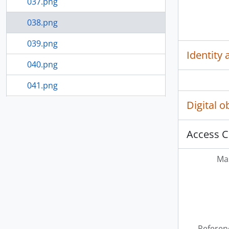
037.png
038.png
039.png
Identity 
040.png
041.png
Digital 
042.png
92 more...
Access C
Mas
Referen