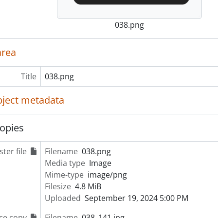
038.png
area
Title
038.png
object metadata
opies
ter file
Filename
038.png
Media type
Image
Mime-type
image/png
Filesize
4.8 MiB
Uploaded
September 19, 2024 5:00 PM
ce copy
Filename
038_141.jpg