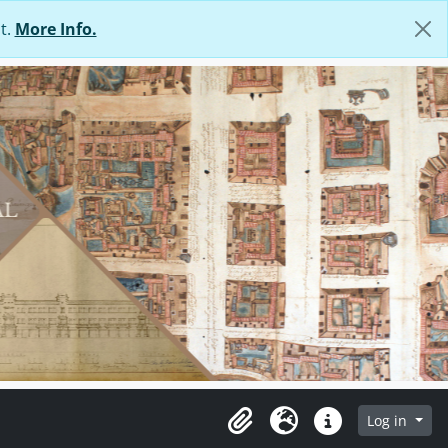
t.
More Info.
Log in
Clipboard
Language
Quick links