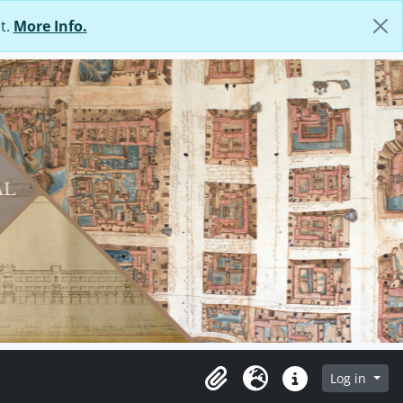
t.
More Info.
Log in
Clipboard
Language
Quick links