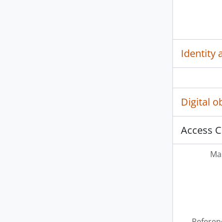
Identity 
Digital 
Access C
Mas
Referen