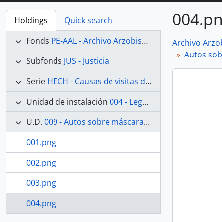
004.p
Holdings
Quick search
Fonds
PE-AAL - Archivo Arzobispal de Lima
Archivo Arzo
Autos sob
Subfonds
JUS - Justicia
Serie
HECH - Causas de visitas de hechicerías e Idolatrías
Unidad de instalación
004 - Legajo 04
U.D.
009 - Autos sobre máscaras de baile
001.png
002.png
003.png
004.png