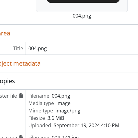
004.png
area
Title
004.png
object metadata
opies
ter file
Filename
004.png
Media type
Image
Mime-type
image/png
Filesize
3.6 MiB
Uploaded
September 19, 2024 4:10 PM
ce copy
Filename
004_141.jpg