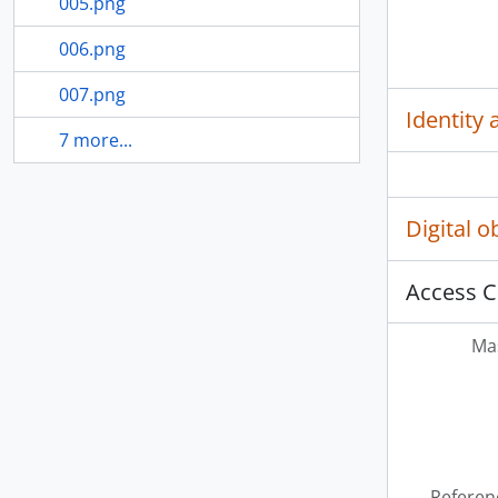
005.png
006.png
007.png
Identity 
7 more...
Digital 
Access C
Mas
Referen