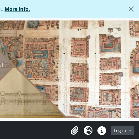
t.
More Info.
Log in
Clipboard
Language
Quick links