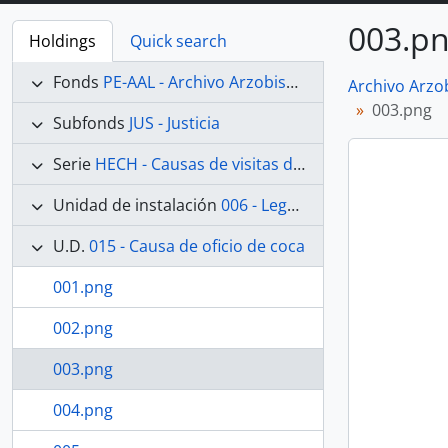
003.p
Holdings
Quick search
Fonds
PE-AAL - Archivo Arzobispal de Lima
Archivo Arzo
003.png
Subfonds
JUS - Justicia
Serie
HECH - Causas de visitas de hechicerías e Idolatrías
Unidad de instalación
006 - Legajo 06
U.D.
015 - Causa de oficio de coca
001.png
002.png
003.png
004.png