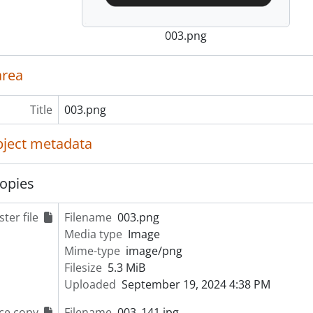
003.png
area
Title
003.png
object metadata
opies
ter file
Filename
003.png
Media type
Image
Mime-type
image/png
Filesize
5.3 MiB
Uploaded
September 19, 2024 4:38 PM
ce copy
Filename
003_141.jpg