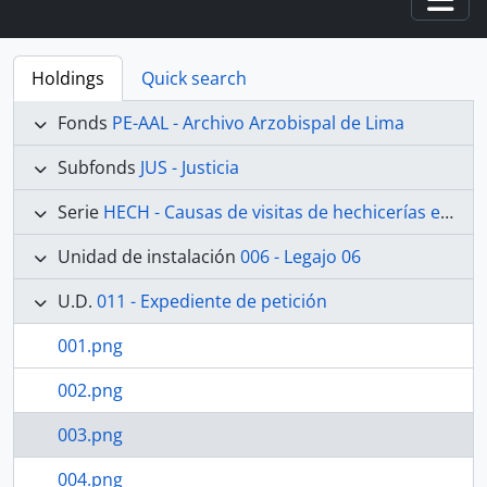
Togg
Holdings
Quick search
Fonds
PE-AAL - Archivo Arzobispal de Lima
Subfonds
JUS - Justicia
Serie
HECH - Causas de visitas de hechicerías e Idolatrías
Unidad de instalación
006 - Legajo 06
U.D.
011 - Expediente de petición
001.png
002.png
003.png
004.png