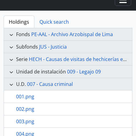
Togg
Holdings
Quick search
Fonds
PE-AAL - Archivo Arzobispal de Lima
Subfonds
JUS - Justicia
Serie
HECH - Causas de visitas de hechicerías e Idolatrías
Unidad de instalación
009 - Legajo 09
U.D.
007 - Causa criminal
001.png
002.png
003.png
004.png