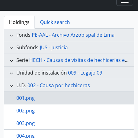
Togg
Holdings
Quick search
Fonds
PE-AAL - Archivo Arzobispal de Lima
Subfonds
JUS - Justicia
Serie
HECH - Causas de visitas de hechicerías e Idolatrías
Unidad de instalación
009 - Legajo 09
U.D.
002 - Causa por hechiceras
001.png
002.png
003.png
004.png