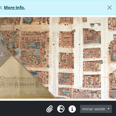
t.
More Info.
Iniciar sesión
Portapapeles
Idioma
Enlaces rápidos